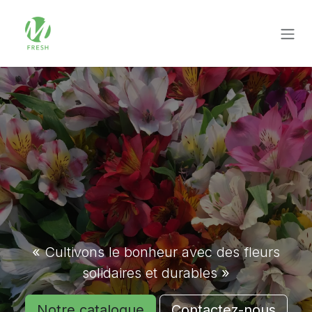
Se rendre au contenu
«
Cultivons le bonheur avec des fleurs
solidaires et durables
»
Notre catalogue
Contactez-nous